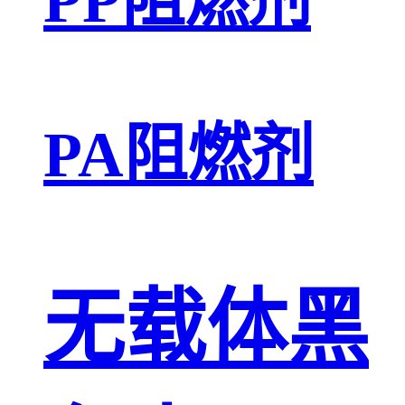
PA阻燃剂
无载体黑