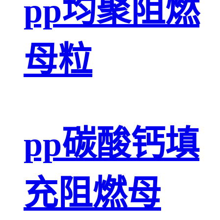
pp均聚阻燃
母粒
pp碳酸钙填
充阻燃母