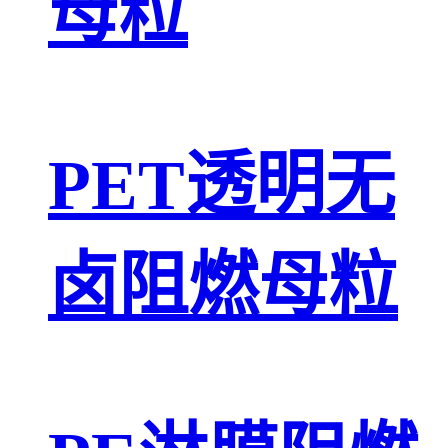
母粒
PET透明无
卤阻燃母粒