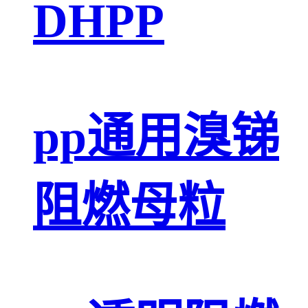
DHPP
pp通用溴锑
阻燃母粒