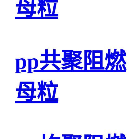
母粒
pp共聚阻燃
母粒