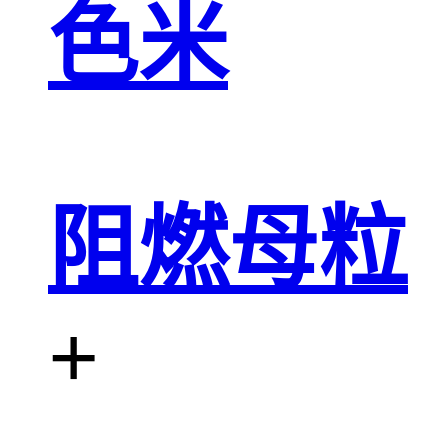
色米
阻燃母粒
+