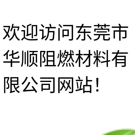
欢迎访问东莞市
华顺阻燃材料有
防玻纤外露
剂
增韧相熔剂
限公司网站！
无尘功能碳
黑
增光增亮增
透剂
抗滴落剂
灼热丝阻燃