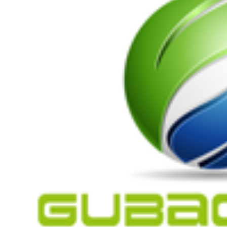
剂
阻燃剂
无载体黑色
米
阻燃母粒