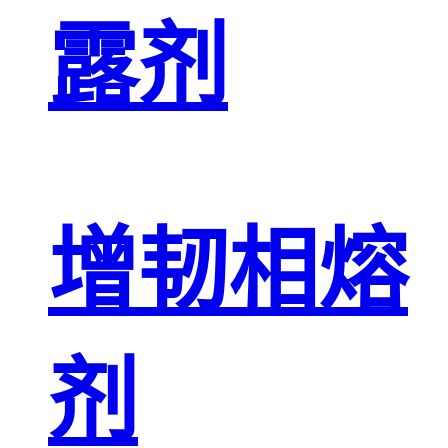
露剂
增韧相熔
剂