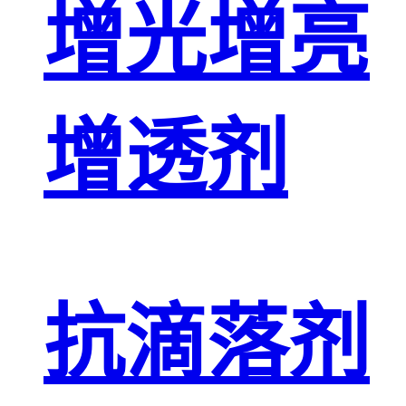
增光增亮
增透剂
抗滴落剂