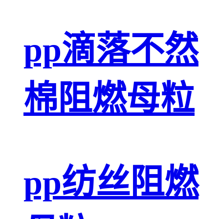
pp滴落不然
棉阻燃母粒
pp纺丝阻燃