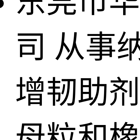
东莞市华
司
从事
增韧助剂
母粒和橡