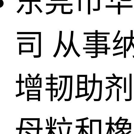
东莞市华
司
从事
增韧助剂
母粒和橡