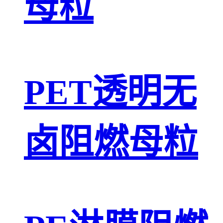
母粒
PET透明无
卤阻燃母粒