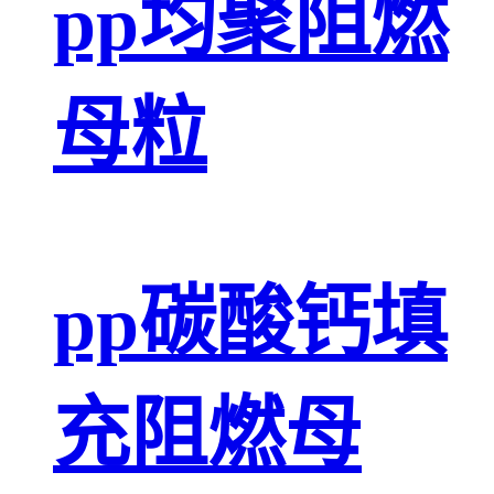
pp均聚阻燃
母粒
pp碳酸钙填
充阻燃母