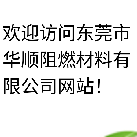
欢迎访问东莞市
华顺阻燃材料有
防玻纤外露
剂
增韧相熔剂
限公司网站！
无尘功能碳
黑
增光增亮增
透剂
抗滴落剂
灼热丝阻燃