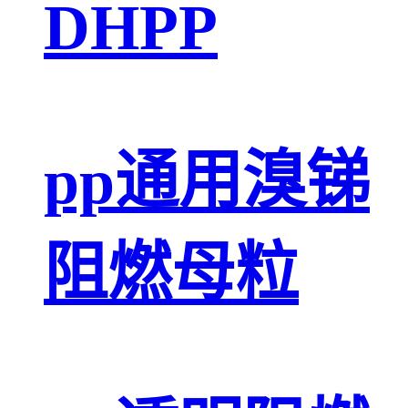
DHPP
pp通用溴锑
阻燃母粒