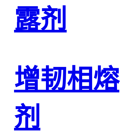
露剂
增韧相熔
剂