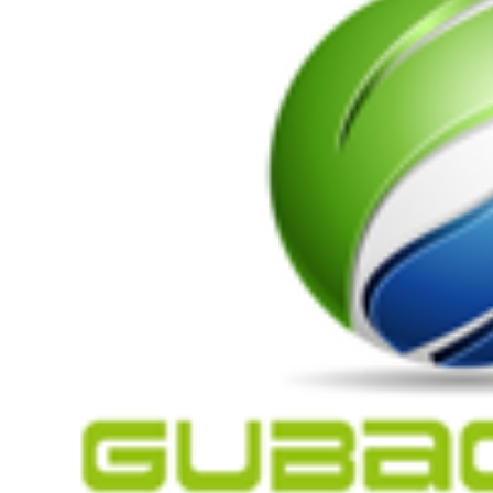
剂
阻燃剂
无载体黑色
米
阻燃母粒