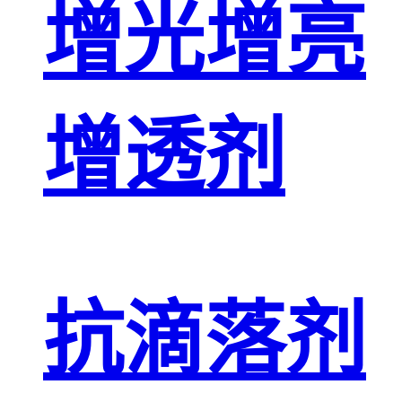
增光增亮
增透剂
抗滴落剂