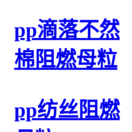
pp滴落不然
棉阻燃母粒
pp纺丝阻燃