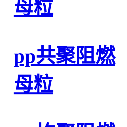
母粒
pp共聚阻燃
母粒