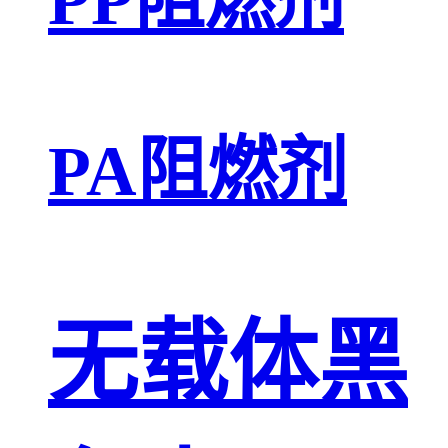
PA阻燃剂
无载体黑