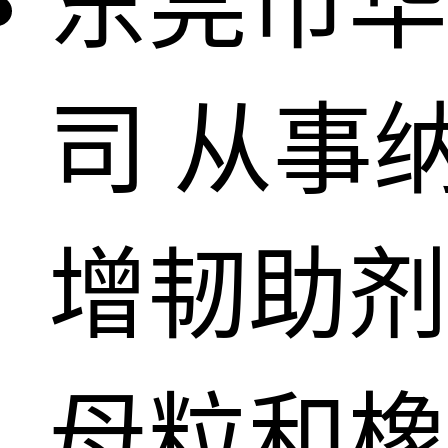
东莞市华
司
从事
增韧助剂
母粒和橡