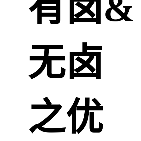
有卤&
无卤
之优