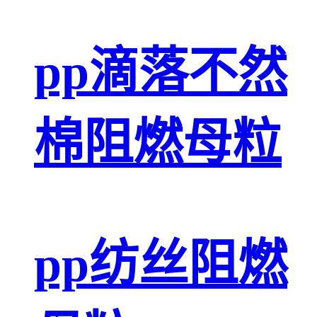
pp滴落不然
棉阻燃母粒
pp纺丝阻燃