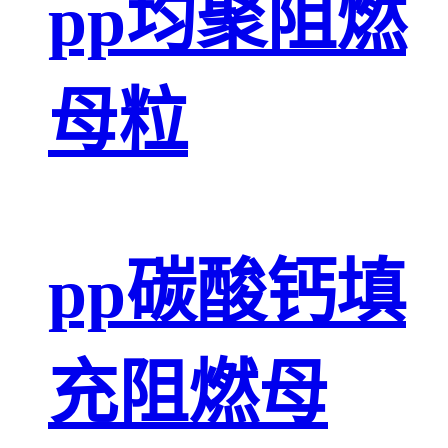
pp均聚阻燃
母粒
pp碳酸钙填
充阻燃母