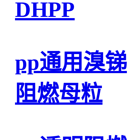
DHPP
pp通用溴锑
阻燃母粒