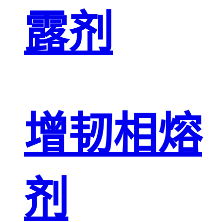
露剂
增韧相熔
剂