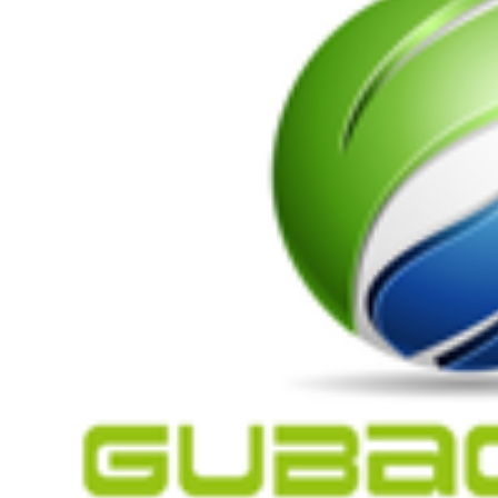
剂
阻燃剂
无载体黑色
米
阻燃母粒