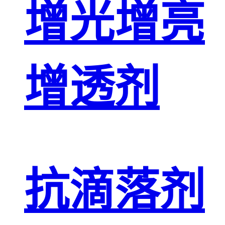
增光增亮
增透剂
抗滴落剂