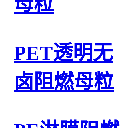
母粒
PET透明无
卤阻燃母粒