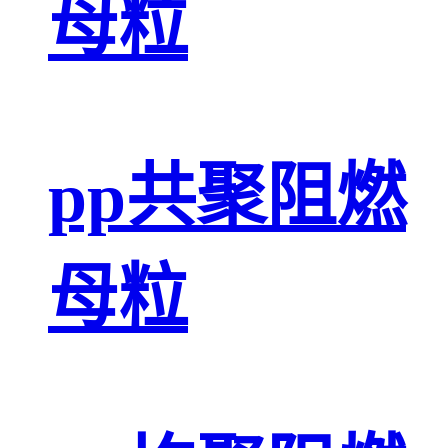
母粒
pp共聚阻燃
母粒