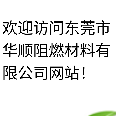
欢迎访问东莞市
华顺阻燃材料有
防玻纤外露
剂
增韧相熔剂
限公司网站！
无尘功能碳
黑
增光增亮增
透剂
抗滴落剂
灼热丝阻燃