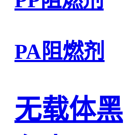
PA阻燃剂
无载体黑