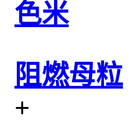
色米
阻燃母粒
+