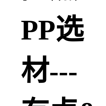
PP选
材---