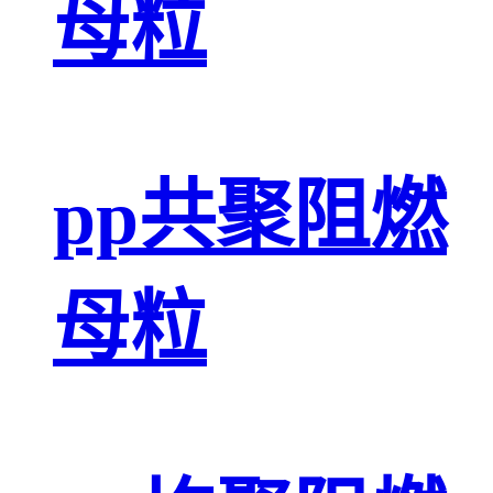
母粒
pp共聚阻燃
母粒