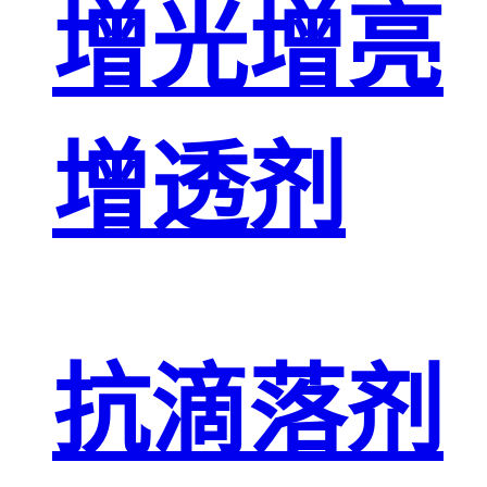
增光增亮
增透剂
抗滴落剂