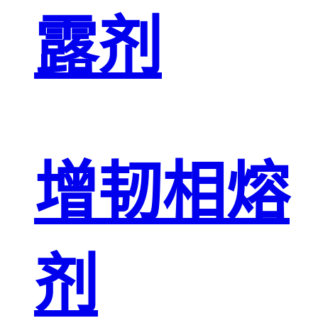
露剂
增韧相熔
剂