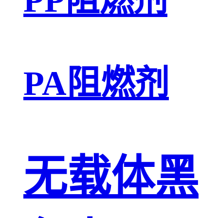
PA阻燃剂
无载体黑