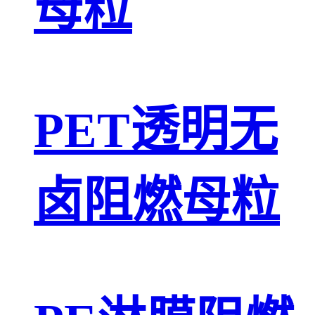
母粒
PET透明无
卤阻燃母粒