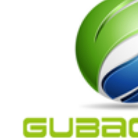
剂
阻燃剂
无载体黑色
米
阻燃母粒