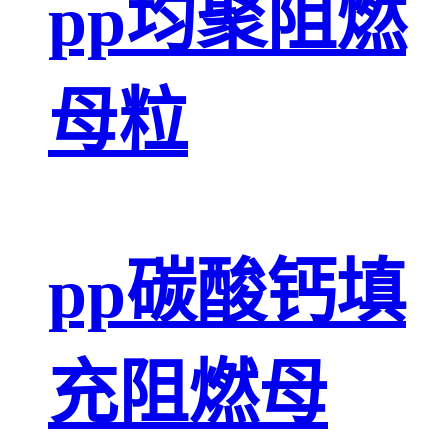
pp均聚阻燃
母粒
pp碳酸钙填
充阻燃母