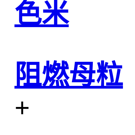
色米
阻燃母粒
+