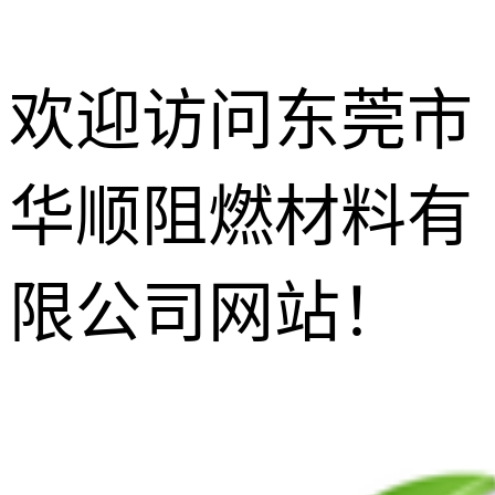
欢迎访问东莞市
华顺阻燃材料有
防玻纤外露
剂
增韧相熔剂
限公司网站！
无尘功能碳
黑
增光增亮增
透剂
抗滴落剂
灼热丝阻燃