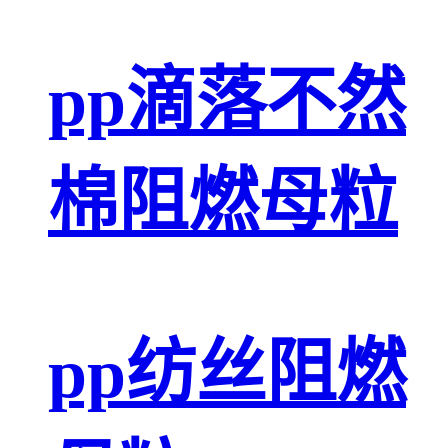
pp滴落不然
棉阻燃母粒
pp纺丝阻燃