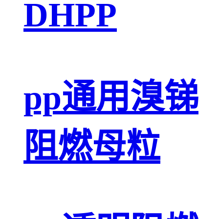
DHPP
pp通用溴锑
阻燃母粒