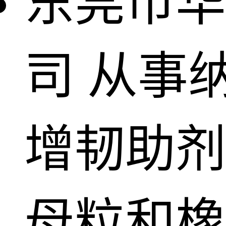
东莞市华
司
从事
增韧助剂
母粒和橡