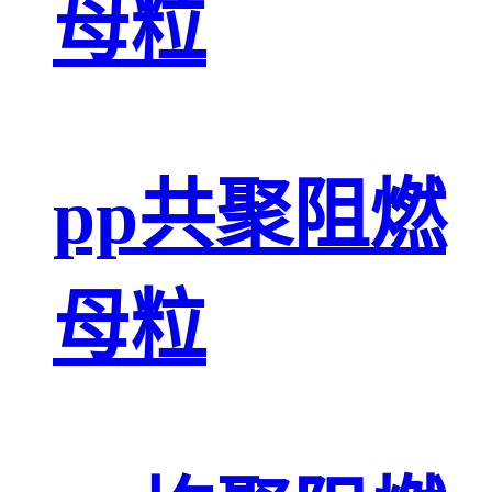
母粒
pp共聚阻燃
母粒