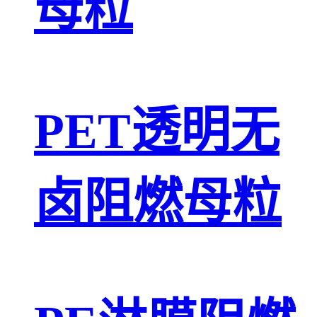
母粒
PET透明无
卤阻燃母粒