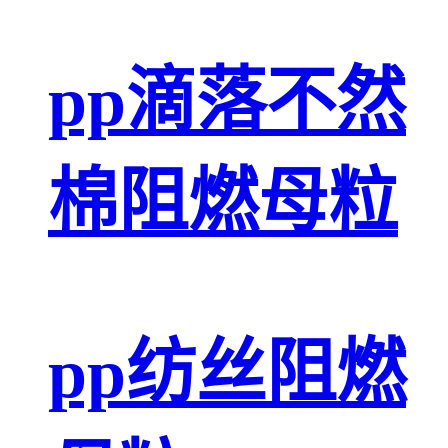
pp滴落不然
棉阻燃母粒
pp纺丝阻燃