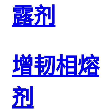
露剂
增韧相熔
剂