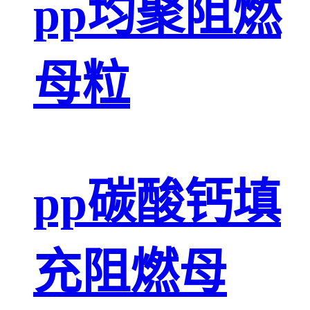
pp均聚阻燃
母粒
pp碳酸钙填
充阻燃母