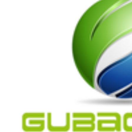
剂
阻燃剂
无载体黑色
米
阻燃母粒