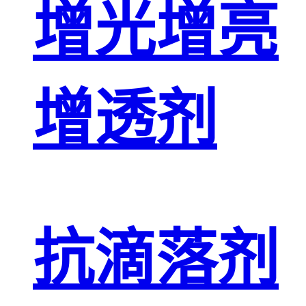
增光增亮
增透剂
抗滴落剂