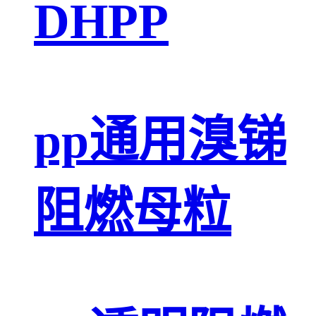
DHPP
pp通用溴锑
阻燃母粒