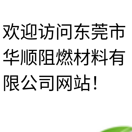
欢迎访问东莞市
华顺阻燃材料有
防玻纤外露
剂
增韧相熔剂
限公司网站！
无尘功能碳
黑
增光增亮增
透剂
抗滴落剂
灼热丝阻燃