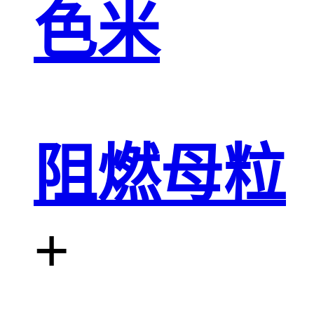
色米
阻燃母粒
+