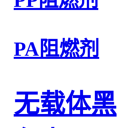
PA阻燃剂
无载体黑