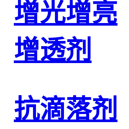
增光增亮
增透剂
抗滴落剂