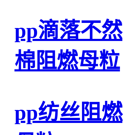
pp滴落不然
棉阻燃母粒
pp纺丝阻燃