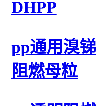
DHPP
pp通用溴锑
阻燃母粒