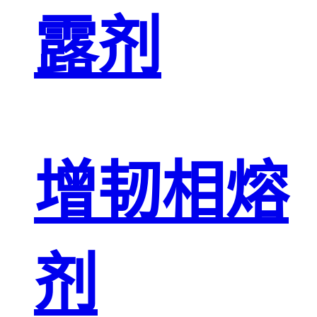
露剂
增韧相熔
剂