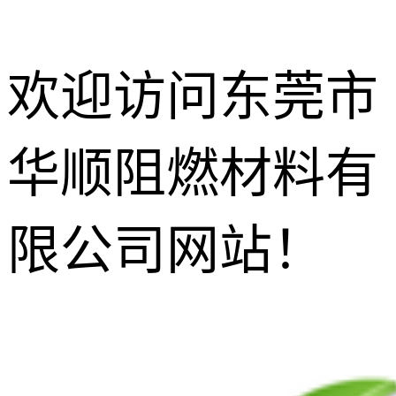
欢迎访问东莞市
华顺阻燃材料有
防玻纤外露
剂
增韧相熔剂
限公司网站！
无尘功能碳
黑
增光增亮增
透剂
抗滴落剂
灼热丝阻燃