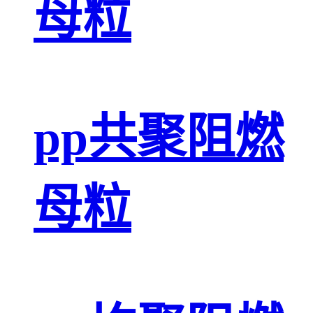
母粒
pp共聚阻燃
母粒