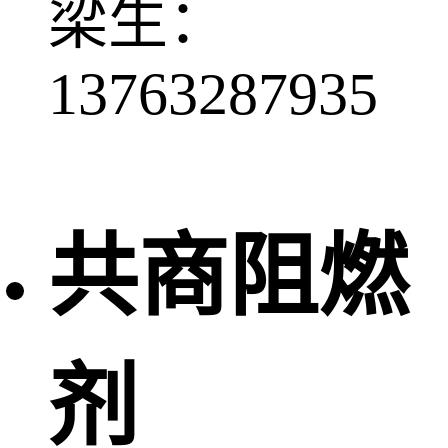
梁生：
13763287935
共商阻燃
剂