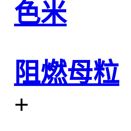
色米
阻燃母粒
+