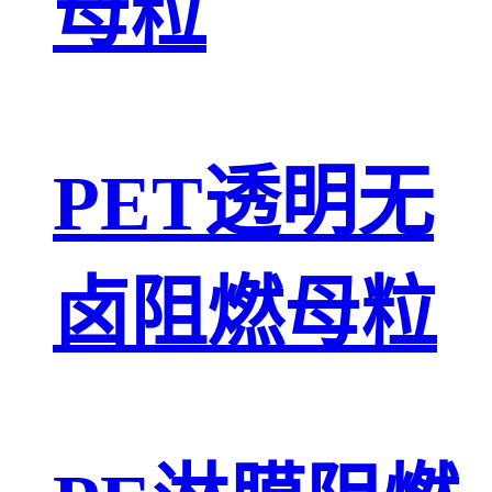
母粒
PET透明无
卤阻燃母粒