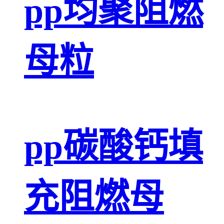
pp均聚阻燃
母粒
pp碳酸钙填
充阻燃母