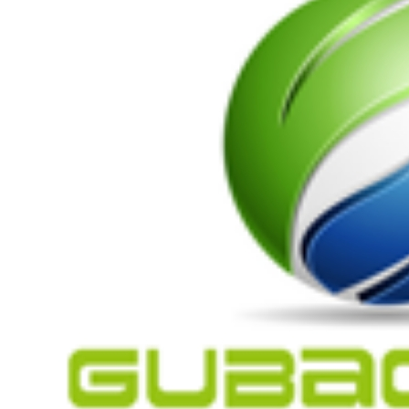
剂
阻燃剂
无载体黑色
米
阻燃母粒