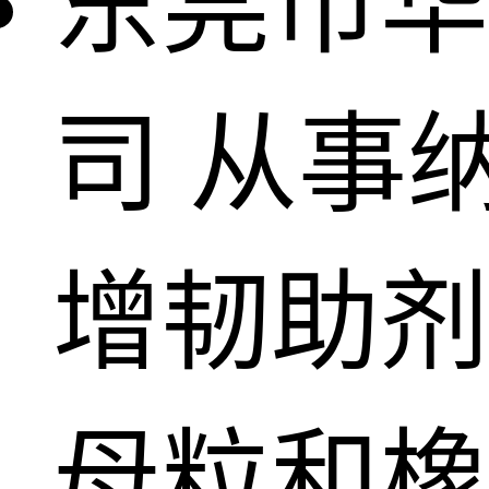
东莞市华
司
从事
增韧助剂
母粒和橡