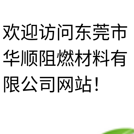
欢迎访问东莞市
华顺阻燃材料有
防玻纤外露
剂
增韧相熔剂
限公司网站！
无尘功能碳
黑
增光增亮增
透剂
抗滴落剂
灼热丝阻燃