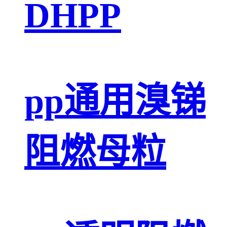
DHPP
pp通用溴锑
阻燃母粒