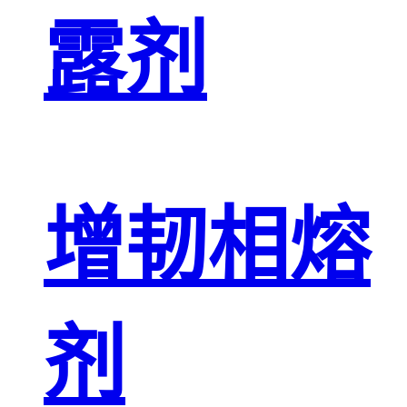
露剂
增韧相熔
剂