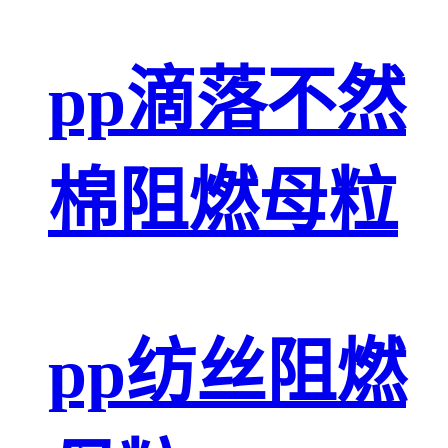
pp滴落不然
棉阻燃母粒
pp纺丝阻燃