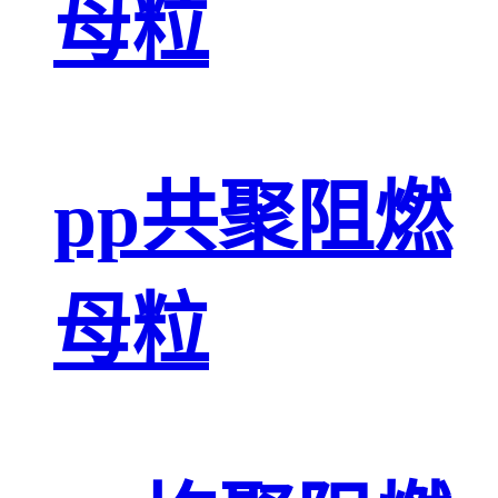
母粒
pp共聚阻燃
母粒