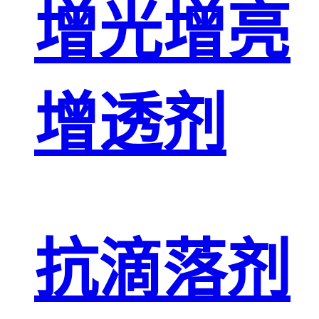
增光增亮
增透剂
抗滴落剂