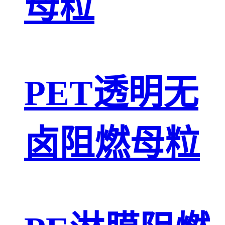
母粒
PET透明无
卤阻燃母粒