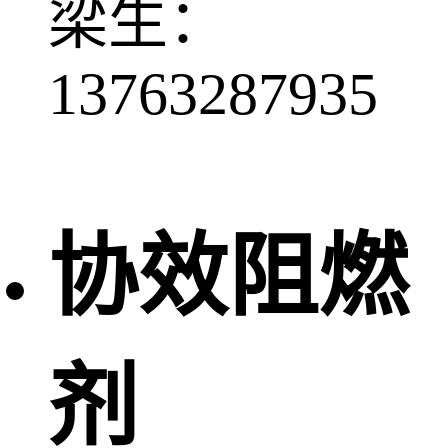
梁生：
13763287935
协效阻燃
剂