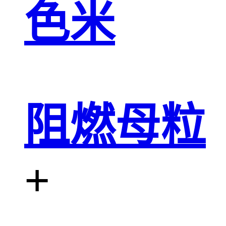
色米
阻燃母粒
+