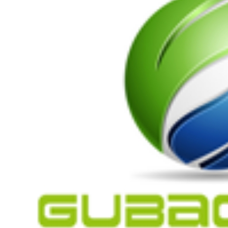
剂
阻燃剂
无载体黑色
米
阻燃母粒