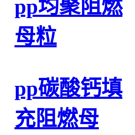
pp均聚阻燃
母粒
pp碳酸钙填
充阻燃母