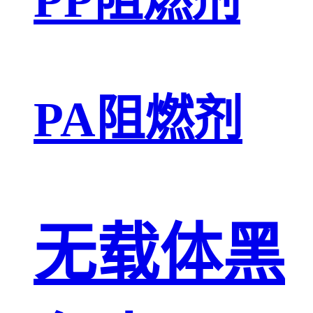
PA阻燃剂
无载体黑